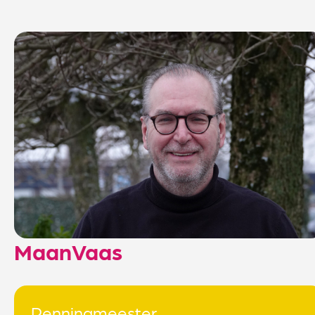
Maan
Vaas
Penningmeester