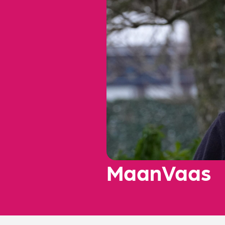
Maan
Vaas