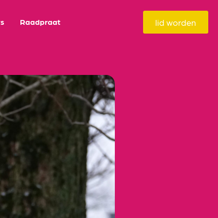
lid worden
s
Raadpraat