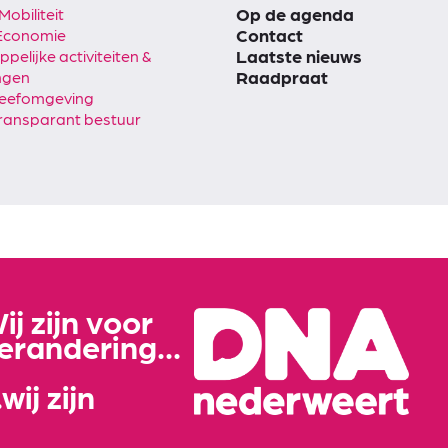
Op de agenda
Mobiliteit
Contact
 Economie
Laatste nieuws
elijke activiteiten &
Raadpraat
ngen
leefomgeving
ransparant bestuur
ij zijn voor
erandering...
..wij zijn