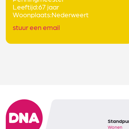
Leeftijd:
67 jaar
Woonplaats:
Nederweert
stuur een email
Standpu
Wonen