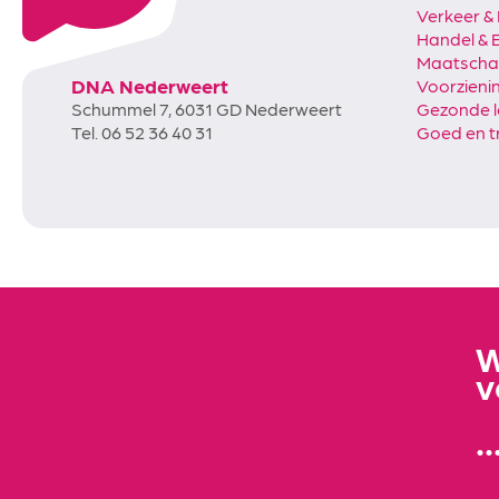
Verkeer & 
Handel &
Maatschapp
DNA Nederweert
Voorzieni
Schummel 7, 6031 GD Nederweert
Gezonde 
Tel. 06 52 36 40 31
Goed en t
W
v
.